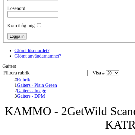
Lösenord
Kom ihåg mig
Glömt lösenordet?
Glömt användarnamnet?
Gaiters
Filtrera rubrik
Visa #
#
Rubrik
1
Gaiters - Plain Green
2
Gaiters - Image
3
Gaiters - DPM
KAMMO - 2GetWild Scandi
KAT