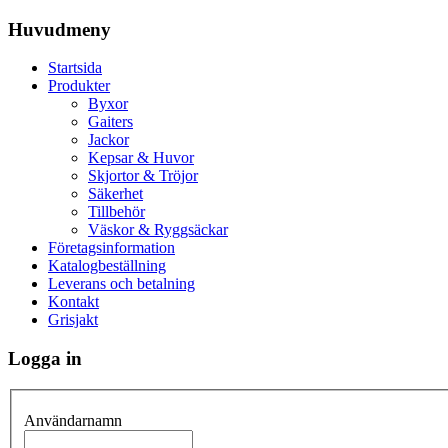
Huvudmeny
Startsida
Produkter
Byxor
Gaiters
Jackor
Kepsar & Huvor
Skjortor & Tröjor
Säkerhet
Tillbehör
Väskor & Ryggsäckar
Företagsinformation
Katalogbeställning
Leverans och betalning
Kontakt
Grisjakt
Logga in
Användarnamn