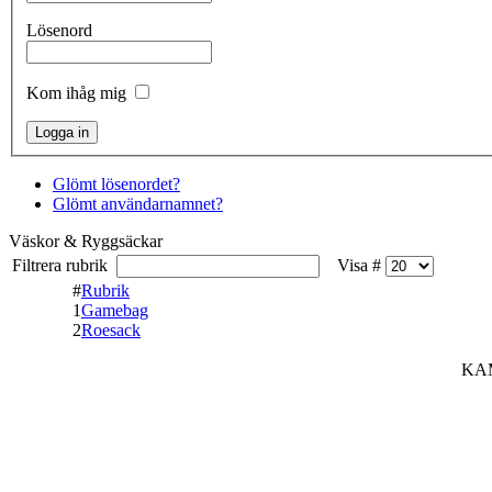
Lösenord
Kom ihåg mig
Glömt lösenordet?
Glömt användarnamnet?
Väskor & Ryggsäckar
Filtrera rubrik
Visa #
#
Rubrik
1
Gamebag
2
Roesack
KAM