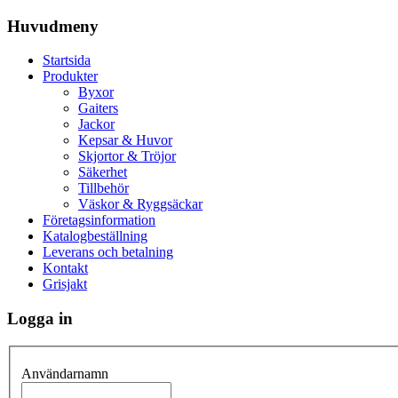
Huvudmeny
Startsida
Produkter
Byxor
Gaiters
Jackor
Kepsar & Huvor
Skjortor & Tröjor
Säkerhet
Tillbehör
Väskor & Ryggsäckar
Företagsinformation
Katalogbeställning
Leverans och betalning
Kontakt
Grisjakt
Logga in
Användarnamn