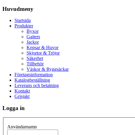
Huvudmeny
Startsida
Produkter
Byxor
Gaiters
Jackor
Kepsar & Huvor
Skjortor & Tröjor
Säkerhet
Tillbehör
Väskor & Ryggsäckar
Företagsinformation
Katalogbeställning
Leverans och betalning
Kontakt
Grisjakt
Logga in
Användarnamn