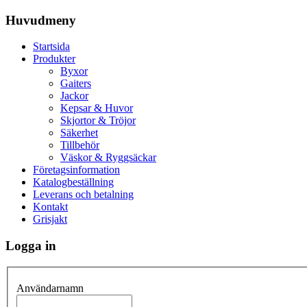
Huvudmeny
Startsida
Produkter
Byxor
Gaiters
Jackor
Kepsar & Huvor
Skjortor & Tröjor
Säkerhet
Tillbehör
Väskor & Ryggsäckar
Företagsinformation
Katalogbeställning
Leverans och betalning
Kontakt
Grisjakt
Logga in
Användarnamn