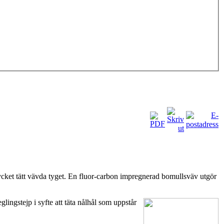
mycket tätt vävda tyget. En fluor-carbon impregnerad bomullsväv utgör
ngstejp i syfte att täta nålhål som uppstår