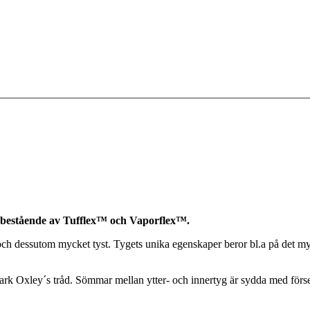
on bestående av Tufflex™ och Vaporflex™.
tt och dessutom mycket tyst. Tygets unika egenskaper beror bl.a på det 
 Oxley´s tråd. Sömmar mellan ytter- och innertyg är sydda med försegli