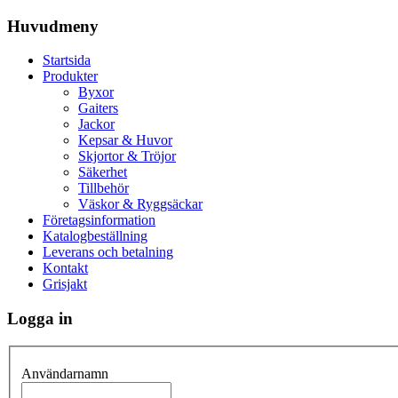
Huvudmeny
Startsida
Produkter
Byxor
Gaiters
Jackor
Kepsar & Huvor
Skjortor & Tröjor
Säkerhet
Tillbehör
Väskor & Ryggsäckar
Företagsinformation
Katalogbeställning
Leverans och betalning
Kontakt
Grisjakt
Logga in
Användarnamn